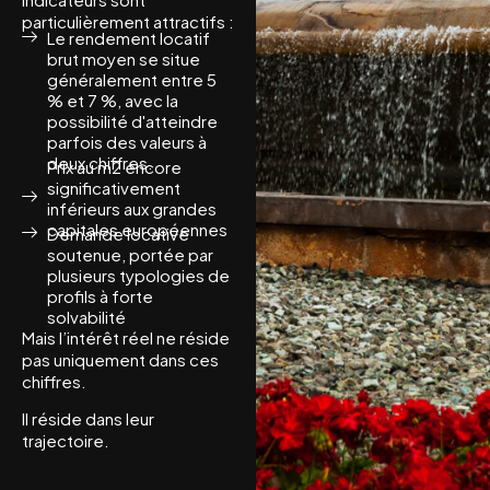
particulièrement attractifs :
Le rendement locatif
brut moyen se situe
généralement entre 5
% et 7 %, avec la
possibilité d'atteindre
parfois des valeurs à
deux chiffres.
Prix au m2 encore
significativement
inférieurs aux grandes
capitales européennes
Demande locative
soutenue, portée par
plusieurs typologies de
profils à forte
solvabilité
Mais l’intérêt réel ne réside
pas uniquement dans ces
chiffres.
Il réside dans leur
trajectoire.