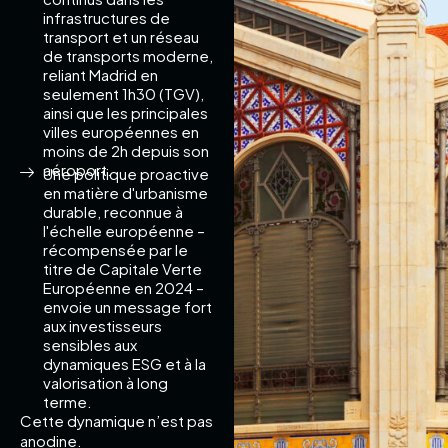
infrastructures de
transport et un réseau
de transports moderne,
reliant Madrid en
seulement 1h30 (TGV),
ainsi que les principales
villes européennes en
moins de 2h depuis son
aéroport.
Une politique proactive
en matière d'urbanisme
durable, reconnue à
l'échelle européenne –
récompensée par le
titre de Capitale Verte
Européenne en 2024 –
envoie un message fort
aux investisseurs
sensibles aux
dynamiques ESG et à la
valorisation à long
terme.
Cette dynamique n’est pas
anodine.