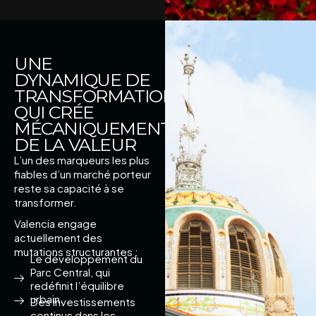
UNE
DYNAMIQUE DE
TRANSFORMATION
QUI CRÉE
MÉCANIQUEMENT
DE LA VALEUR
L’un des marqueurs les plus
fiables d’un marché porteur
reste sa capacité à se
transformer.
Valencia engage
actuellement des
mutations structurantes :
Le développement du
Parc Central, qui
redéfinit l’équilibre
urbain.
Des investissements
continus dans les